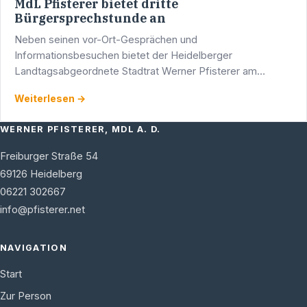
MdL Pfisterer bietet dritte
Bürgersprechstunde an
Neben seinen vor-Ort-Gesprächen und
Informationsbesuchen bietet der Heidelberger
Landtagsabgeordnete Stadtrat Werner Pfisterer am
Montag, 17. Februar 1997 zwischen 15.30 und 17.30 Uhr
Weiterlesen →
seine dritte Bürgersprechstunde an.
WERNER PFISTERER, MDL A. D.
Freiburger Straße 54
69126
Heidelberg
06221 302667
info@pfisterer.net
NAVIGATION
Start
Zur Person