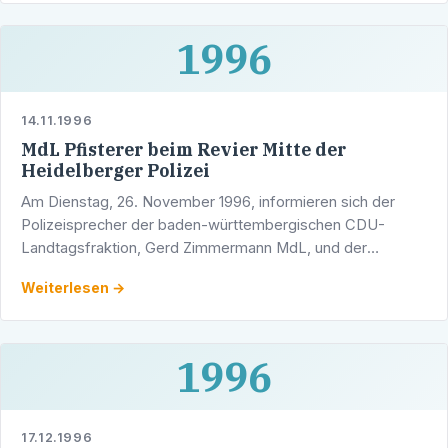
1996
14.11.1996
MdL Pfisterer beim Revier Mitte der
Heidelberger Polizei
Am Dienstag, 26. November 1996, informieren sich der
Polizeisprecher der baden-württembergischen CDU-
Landtagsfraktion, Gerd Zimmermann MdL, und der
Heidelberger Landtagsabgeordnete und Stadtrat Werner
Weiterlesen →
Pfisterer in der …
1996
17.12.1996