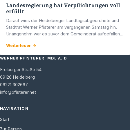
Landesregierung hat Verpflichtungen voll
erfüllt
Darauf wies der Heidelberger Landtagsabgeordnete und
Stadtrat Werner Pfisterer am vergangenen Samstag hin.
Unangenehm war es zuvor dem Gemeinderat aufgefallen,
daß die Liselotte-Ausstellung wesentlich mehr Kosten …
Weiterlesen →
WERNER PFISTERER, MDL A. D.
Freiburger Straße 54
69126
Heidelberg
06221 302667
info@pfisterer.net
NAVIGATION
Start
Zur Person