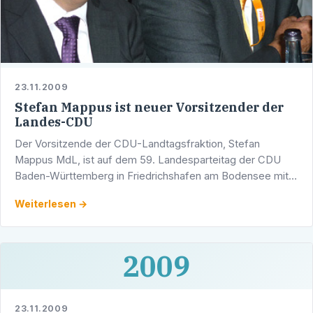
23.11.2009
Stefan Mappus ist neuer Vorsitzender der
Landes-CDU
Der Vorsitzende der CDU-Landtagsfraktion, Stefan
Mappus MdL, ist auf dem 59. Landesparteitag der CDU
Baden-Württemberg in Friedrichshafen am Bodensee mit
einem überwältigenden Ergebnis zum neuen CDU-
Weiterlesen →
Landesvorsitzenden …
2009
23.11.2009