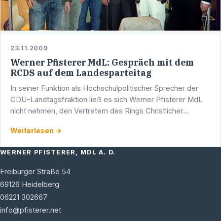
23.11.2009
Werner Pfisterer MdL: Gespräch mit dem
RCDS auf dem Landesparteitag
In seiner Funktion als Hochschulpolitischer Sprecher der
CDU-Landtagsfraktion ließ es sich Werner Pfisterer MdL
nicht nehmen, den Vertretern des Rings Christlicher
Demokratischen Studenten einen Besuch an deren …
Weiterlesen →
WERNER PFISTERER, MDL A. D.
Freiburger Straße 54
69126
Heidelberg
06221 302667
info@pfisterer.net