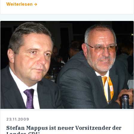
Weiterlesen →
"Bahnverbindung …
23.11.2009
Stefan Mappus ist neuer Vorsitzender der