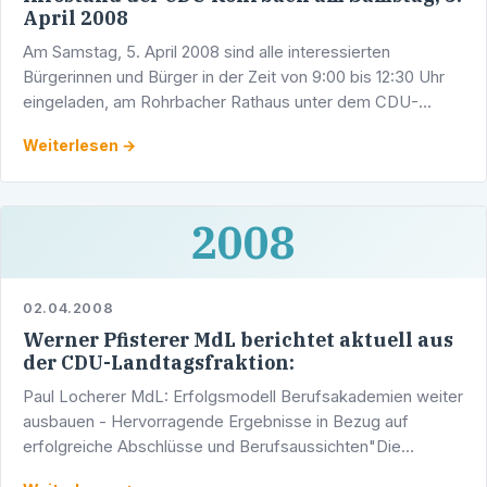
April 2008
Am Samstag, 5. April 2008 sind alle interessierten
Bürgerinnen und Bürger in der Zeit von 9:00 bis 12:30 Uhr
eingeladen, am Rohrbacher Rathaus unter dem CDU-
Schirm den neu gewählten Vorstand des Ortsverbandes
Weiterlesen →
der CDU …
2008
02.04.2008
Werner Pfisterer MdL berichtet aktuell aus
der CDU-Landtagsfraktion:
Paul Locherer MdL: Erfolgsmodell Berufsakademien weiter
ausbauen - Hervorragende Ergebnisse in Bezug auf
erfolgreiche Abschlüsse und Berufsaussichten"Die
Berufsakademien in Baden-Württemberg sind ein