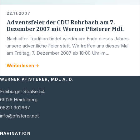
22.11.2007
Adventsfeier der CDU Rohrbach am 7.
Dezember 2007 mit Werner Pfisterer MdL
Nach alter Tradition findet wieder am Ende dieses Jahres
unsere adventliche Feier statt. Wir treffen uns dieses Mal
am Freitag, 7. Dezember 2007 ab 18:00 Uhr im
Nebenzimmer des China Restaurants "CHINA-CITY",
Weiterlesen →
69126 …
WERNER PFISTERER, MDL A. D.
Freiburger Straße 54
69126
Heidelberg
06221 302667
info@pfisterer.net
NAVIGATION