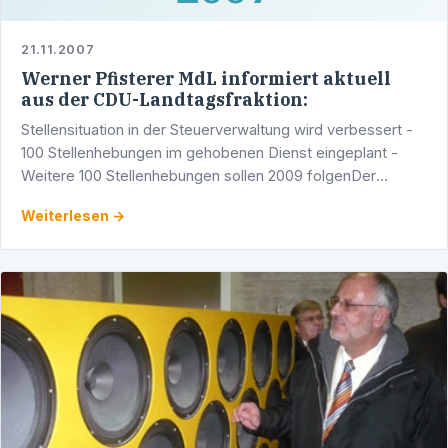
21.11.2007
Werner Pfisterer MdL informiert aktuell
aus der CDU-Landtagsfraktion:
Stellensituation in der Steuerverwaltung wird verbessert -
100 Stellenhebungen im gehobenen Dienst eingeplant -
Weitere 100 Stellenhebungen sollen 2009 folgenDer
Entwurf des Nachtrags zum Doppelhaushalt 2007/2008,
Weiterlesen →
der …