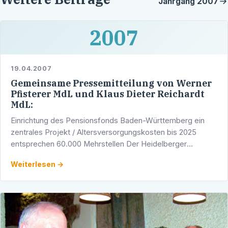
Jahrgang
2007
2007
19.04.2007
Gemeinsame Pressemitteilung von Werner
Pfisterer MdL und Klaus Dieter Reichardt
MdL:
Einrichtung des Pensionsfonds Baden-Württemberg ein
zentrales Projekt / Altersversorgungskosten bis 2025
entsprechen 60.000 Mehrstellen Der Heidelberger
Landtagsabgeordnete Werner Pfisterer (CDU) und der
Weiterlesen →
Mannheimer …