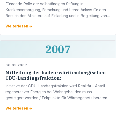
Führende Rolle der selbständigen Stiftung in
Krankenversorgung, Forschung und Lehre Anlass für den
Besuch des Ministers auf Einladung und in Begleitung von
MdL Pfisterer waren auch in der Öffentlichkeit bekannt …
Weiterlesen →
2007
06.03.2007
Mitteilung der baden-württembergischen
CDU-Landtagsfraktion:
Initiative der CDU-Landtagsfraktion wird Realität - Anteil
regenerativer Energien bei Wohngebäuden muss
gesteigert werden / Eckpunkte für Wärmegesetz beraten:
Pflicht zum Einsatz regenerativer Energien und 3,5 Mio. €
Weiterlesen →
…