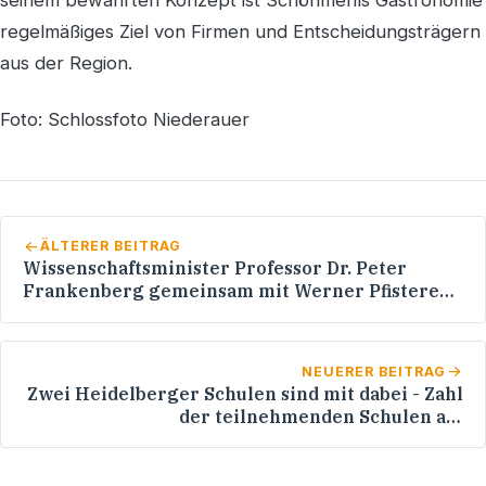
regelmäßiges Ziel von Firmen und Entscheidungsträgern
aus der Region.
Foto: Schlossfoto Niederauer
ÄLTERER BEITRAG
Wissenschaftsminister Professor Dr. Peter
Frankenberg gemeinsam mit Werner Pfisterer
MdL am 26. Februar 2007 in der Orthopädischen
Universitätsklinik Heidelberg-Schlierbach:
NEUERER BEITRAG
Zwei Heidelberger Schulen sind mit dabei - Zahl
der teilnehmenden Schulen am
Jugendbegleiter-Programm im 2. Modelljahr auf
520 verdoppelt