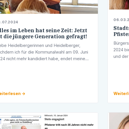
06.03.
.07.2024
Stadt
lles im Leben hat seine Zeit: Jetzt
Pfiste
st die jüngere Generation gefragt!
Bürgers
ebe Heidelbergerinnen und Heidelberger,
2024 bi
chdem ich für die Kommunalwahl am 09. Juni
und der
24 nicht mehr kandidiert habe, endet meine
eine Sp
adtratstätigkeit am 23. Juli 2024. Nach 45
Räumlic
hren aktiver Parteiarbeit, 35 Jahren als …
iterlesen →
Weiter