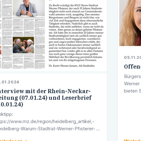
05.11.2
Offen
Bürgers
.01.2024
Werner 
nterview mit der Rhein-Neckar-
bieten S
eitung (07.01.24) und Leserbrief
Stadtra
10.01.24)
Bürgers
nktipp:
tps://www.rnz.de/region/heidelberg_artikel,-
idelberg-Warum-Stadtrat-Werner-Pfisterer-
ch-35-Jahren-abtritt-