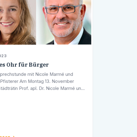
023
es Ohr für Bürger
prechstunde mit Nicole Marmé und
Pfisterer Am Montag 13. November
tädträtin Prof. apl. Dr. Nicole Marmé und
t Werner Pfisterer um 17.00 Uhr eine
prechstunde an. Diese findet in den …