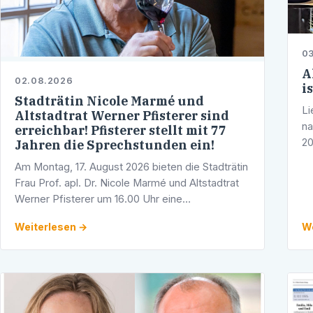
03
A
02.08.2026
i
Stadträtin Nicole Marmé und
Li
Altstadtrat Werner Pfisterer sind
na
erreichbar! Pfisterer stellt mit 77
20
Jahren die Sprechstunden ein!
St
Am Montag, 17. August 2026 bieten die Stadträtin
Ja
Frau Prof. apl. Dr. Nicole Marmé und Altstadtrat
Werner Pfisterer um 16.00 Uhr eine
Telefonsprechstunde an. Gerne können Sie sich
Weiterlesen →
We
mit Ihren Fragen, Anliegen und …