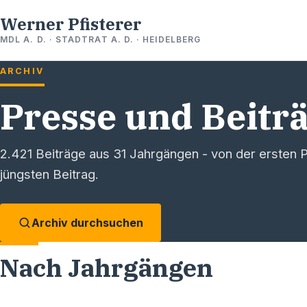
Werner Pfisterer
MDL A. D. · STADTRAT A. D. · HEIDELBERG
ARCHIV
Presse und Beitr
2.421
Beiträge aus
31
Jahrgängen - von der ersten P
jüngsten Beitrag.
Archiv durchsuchen
Nach Jahrgängen