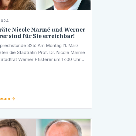
2024
räte Nicole Marmé und Werner
rer sind für Sie erreichbar!
prechstunde 325: Am Montag 11. März
eten die Stadträtin Prof. Dr. Nicole Marmé
 Stadtrat Werner Pfisterer um 17.00 Uhr
rechstunde an. Diese findet in den
hkeiten der CDU-Fraktion im …
lesen →