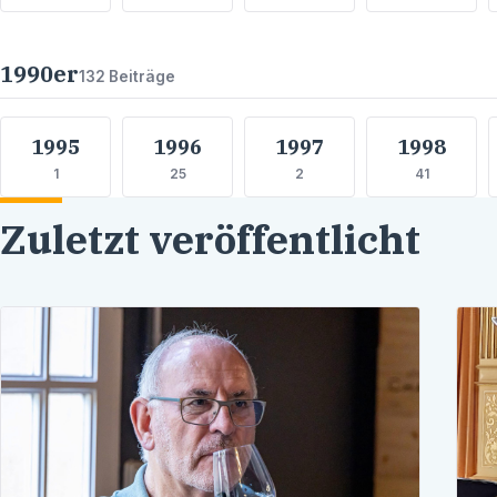
1990
er
132
Beiträge
1995
1996
1997
1998
1
25
2
41
Zuletzt veröffentlicht