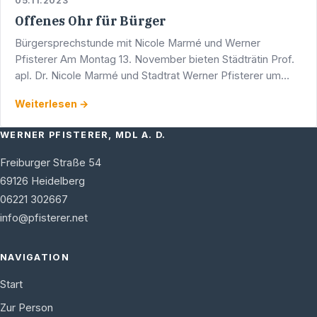
05.11.2023
Offenes Ohr für Bürger
Bürgersprechstunde mit Nicole Marmé und Werner
Pfisterer Am Montag 13. November bieten Städträtin Prof.
apl. Dr. Nicole Marmé und Stadtrat Werner Pfisterer um
17.00 Uhr eine Bürgersprechstunde an. Diese findet in den
Weiterlesen →
…
WERNER PFISTERER, MDL A. D.
Freiburger Straße 54
69126
Heidelberg
06221 302667
info@pfisterer.net
NAVIGATION
Start
Zur Person