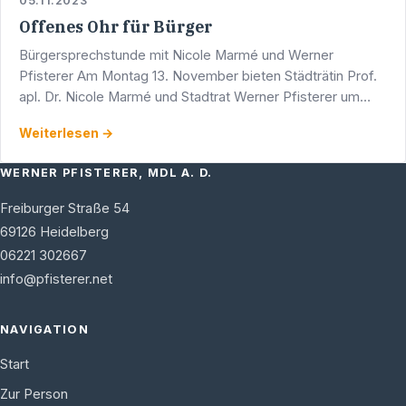
05.11.2023
Offenes Ohr für Bürger
Bürgersprechstunde mit Nicole Marmé und Werner
Pfisterer Am Montag 13. November bieten Städträtin Prof.
apl. Dr. Nicole Marmé und Stadtrat Werner Pfisterer um
17.00 Uhr eine Bürgersprechstunde an. Diese findet in den
Weiterlesen →
…
WERNER PFISTERER, MDL A. D.
Freiburger Straße 54
69126
Heidelberg
06221 302667
info@pfisterer.net
NAVIGATION
Start
Zur Person