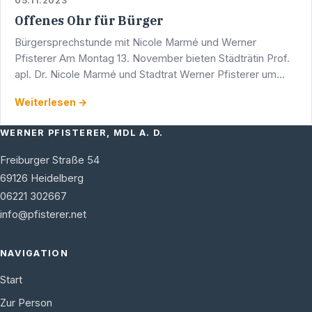
05.11.2023
Offenes Ohr für Bürger
Bürgersprechstunde mit Nicole Marmé und Werner
Pfisterer Am Montag 13. November bieten Städträtin Prof.
apl. Dr. Nicole Marmé und Stadtrat Werner Pfisterer um
17.00 Uhr eine Bürgersprechstunde an. Diese findet in den
Weiterlesen →
…
WERNER PFISTERER, MDL A. D.
Freiburger Straße 54
69126
Heidelberg
06221 302667
info@pfisterer.net
NAVIGATION
Start
Zur Person