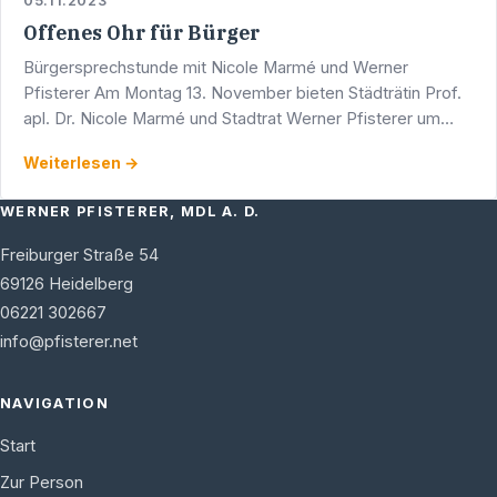
05.11.2023
Offenes Ohr für Bürger
Bürgersprechstunde mit Nicole Marmé und Werner
Pfisterer Am Montag 13. November bieten Städträtin Prof.
apl. Dr. Nicole Marmé und Stadtrat Werner Pfisterer um
17.00 Uhr eine Bürgersprechstunde an. Diese findet in den
Weiterlesen →
…
WERNER PFISTERER, MDL A. D.
Freiburger Straße 54
69126
Heidelberg
06221 302667
info@pfisterer.net
NAVIGATION
Start
Zur Person