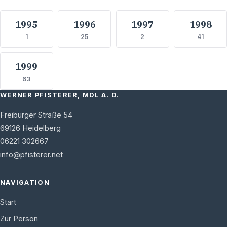
1995
1996
1997
1998
1
25
2
41
1999
63
WERNER PFISTERER, MDL A. D.
Freiburger Straße 54
69126
Heidelberg
06221 302667
info@pfisterer.net
NAVIGATION
Start
Zur Person