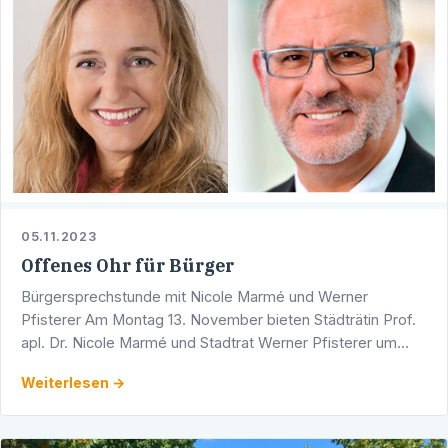
05.11.2023
Offenes Ohr für Bürger
Bürgersprechstunde mit Nicole Marmé und Werner
Pfisterer Am Montag 13. November bieten Städträtin Prof.
apl. Dr. Nicole Marmé und Stadtrat Werner Pfisterer um
17.00 Uhr eine Bürgersprechstunde an. Diese findet in den
Weiterlesen →
…