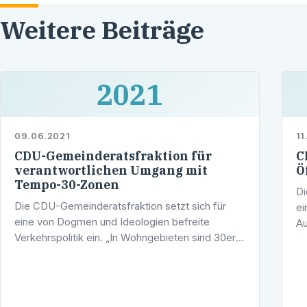
Weitere Beiträge
2021
09.06.2021
11
CDU-Gemeinderatsfraktion für
C
verantwortlichen Umgang mit
Ö
Tempo-30-Zonen
Di
Die CDU-Gemeinderatsfraktion setzt sich für
ei
eine von Dogmen und Ideologien befreite
Au
Verkehrspolitik ein. „In Wohngebieten sind 30er-
Ga
Zonen anstrebenswert, jedoch nicht auf
sc
Durchgangstraßen. Hier würde Tempo 30 den …
…