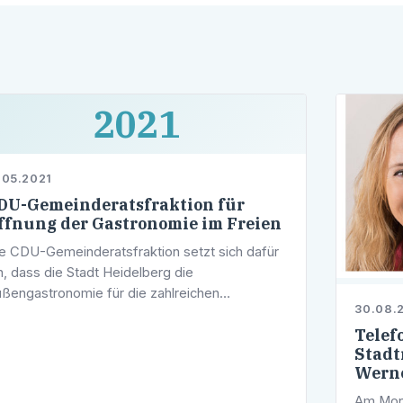
2021
.05.2021
DU-Gemeinderatsfraktion für
ffnung der Gastronomie im Freien
e CDU-Gemeinderatsfraktion setzt sich dafür
n, dass die Stadt Heidelberg die
ßengastronomie für die zahlreichen
30.08.
stronomiebetriebe in Heidelberg möglich
Telef
hnell öffnen kann. „Die Heidelbergerinnen und
Stadt
Werne
Am Mont