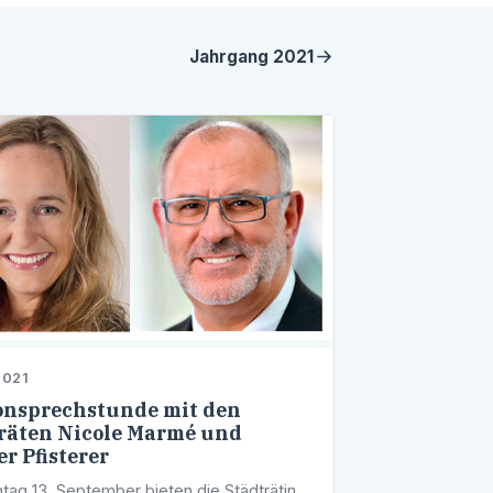
Jahrgang
2021
2021
onsprechstunde mit den
räten Nicole Marmé und
r Pfisterer
ag 13. September bieten die Städträtin