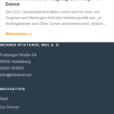
Zonen
Die CDU-Gemeinderatsfraktion setzt sich für eine von
Dogmen und Ideologien befreite Verkehrspolitik ein. „In
Wohngebieten sind 30er-Zonen anstrebenswert, jedoch
nicht auf Durchgangstraßen. Hier würde Tempo 30 den …
Weiterlesen →
WERNER PFISTERER, MDL A. D.
Freiburger Straße 54
69126
Heidelberg
06221 302667
info@pfisterer.net
NAVIGATION
Start
Zur Person