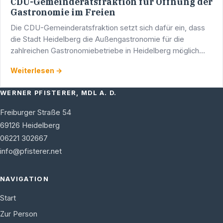
CDU-Gemeinderatsfraktion für Öffnung der
Gastronomie im Freien
Die CDU-Gemeinderatsfraktion setzt sich dafür ein, dass
die Stadt Heidelberg die Außengastronomie für die
zahlreichen Gastronomiebetriebe in Heidelberg möglich
schnell öffnen kann. „Die Heidelbergerinnen und …
Weiterlesen →
WERNER PFISTERER, MDL A. D.
Freiburger Straße 54
69126
Heidelberg
06221 302667
info@pfisterer.net
NAVIGATION
Start
Zur Person