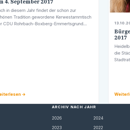
m 4. September 2017
ch in diesem Jahr findet der schon zur
hönen Tradition gewordene Kerwestammtisch
13.10.2
er CDU Rohrbach-Boxberg-Emmertsgrund
att. Mit dabei sind Stadtrat und langjähriger
Bürge
2017
ndtagsabgeordneter a. D. Werner Pfisterer,
e …
Heidelb
die Städ
Stadtra
Pfister
Bürgers
iterlesen →
Weiter
ARCHIV NACH JAHR
2026
2024
2023
2022