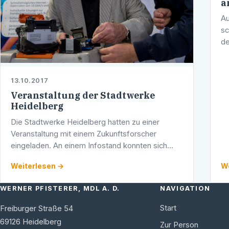
a
Au
sc
d
st
La
di
13.10.2017
Veranstaltung der Stadtwerke
Heidelberg
Die Stadtwerke Heidelberg hatten zu einer
Veranstaltung mit einem Zukunftsforscher
eingeladen. An einem Infostand konnten sich
Veranstaltungsbesucher daran versuchen, einen
Weiterlesen →
We
extrem dünnen Draht eines Glasfaserkabels …
WERNER PFISTERER, MDL A. D.
NAVIGATION
Start
Freiburger Straße 54
69126
Heidelberg
Zur Person