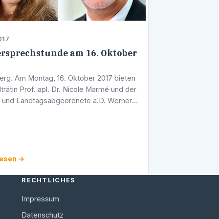
017
rsprechstunde am 16. Oktober
erg. Am Montag, 16. Oktober 2017 bieten
trätin Prof. apl. Dr. Nicole Marmé und der
t und Landtagsabgeordnete a.D. Werner
er um 17.00 Uhr eine gemeinsame
prechstunde an. Sie findet in …
lesen →
RECHTLICHES
Impressum
Datenschutz