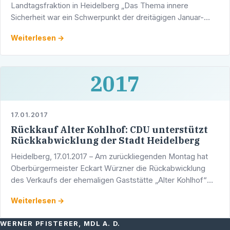
Landtagsfraktion in Heidelberg „Das Thema innere
Sicherheit war ein Schwerpunkt der dreitägigen Januar-
Klausur der CDU-Landtagsfraktion in Heidelberg. Die CDU
Weiterlesen →
ist die …
2017
17.01.2017
Rückkauf Alter Kohlhof: CDU unterstützt
Rückkabwicklung der Stadt Heidelberg
Heidelberg, 17.01.2017 – Am zurückliegenden Montag hat
Oberbürgermeister Eckart Würzner die Rückabwicklung
des Verkaufs der ehemaligen Gaststätte „Alter Kohlhof“
angekündigt. Hintergrund der
Weiterlesen →
Rückabwicklungsentscheidung …
WERNER PFISTERER, MDL A. D.