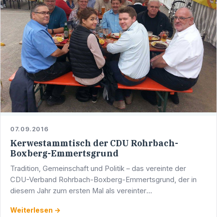
07.09.2016
Kerwestammtisch der CDU Rohrbach-
Boxberg-Emmertsgrund
Tradition, Gemeinschaft und Politik – das vereinte der
CDU-Verband Rohrbach-Boxberg-Emmertsgrund, der in
diesem Jahr zum ersten Mal als vereinter
Stadtbezirksverband zum traditionellen Kerwe-Stammtisch
Weiterlesen →
auf der …