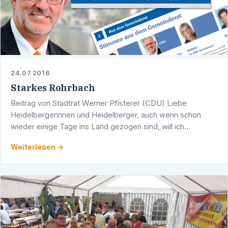
24.07.2016
Starkes Rohrbach
Beitrag von Stadtrat Werner Pfisterer (CDU) Liebe
Heidelbergerinnen und Heidelberger, auch wenn schon
wieder einige Tage ins Land gezogen sind, will ich
nochmals hervorheben und danken für die großartige
Weiterlesen →
Leistung, …