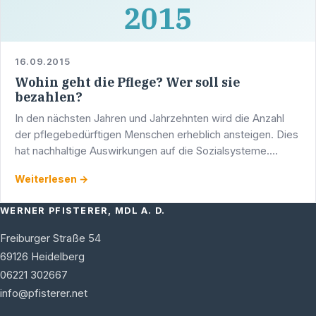
2015
16.09.2015
Wohin geht die Pflege? Wer soll sie
bezahlen?
In den nächsten Jahren und Jahrzehnten wird die Anzahl
der pflegebedürftigen Menschen erheblich ansteigen. Dies
hat nachhaltige Auswirkungen auf die Sozialsysteme.
Welche Probleme kommen auf die Pflegeeinrichtungen
Weiterlesen →
und …
WERNER PFISTERER, MDL A. D.
Freiburger Straße 54
69126
Heidelberg
06221 302667
info@pfisterer.net