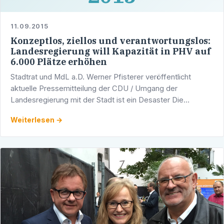
11.09.2015
Konzeptlos, ziellos und verantwortungslos:
Landesregierung will Kapazität in PHV auf
6.000 Plätze erhöhen
Stadtrat und MdL a.D. Werner Pfisterer veröffentlicht
aktuelle Pressemitteilung der CDU / Umgang der
Landesregierung mit der Stadt ist ein Desaster Die
jüngsten Aussagen der grünen Wissenschaftsministerin
Weiterlesen →
und damit der …