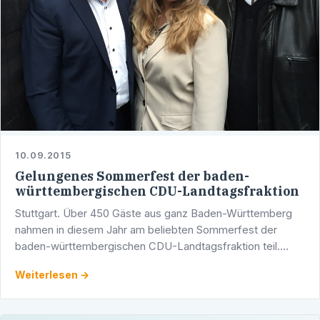
10.09.2015
Gelungenes Sommerfest der baden-
württembergischen CDU-Landtagsfraktion
Stuttgart. Über 450 Gäste aus ganz Baden-Württemberg
nahmen in diesem Jahr am beliebten Sommerfest der
baden-württembergischen CDU-Landtagsfraktion teil.
Nach einer kurzen, aber sehr prägnanten Rede von Guido
Weiterlesen →
Wolf MdL, …