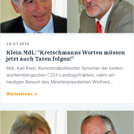
24.07.2015
Klein MdL: "Kretschmanns Worten müssen
jetzt auch Taten folgen!"
MdL Karl Klein, Kommunalpolitischer Sprecher der baden-
württembergischen CDU-Landtagsfraktion, nahm am
heutigen Besuch des Ministerpräsidenten Winfried
Kretschmann (Grüne) in der Flüchtlingsnotunterkunft des
Weiterlesen →
Landes …