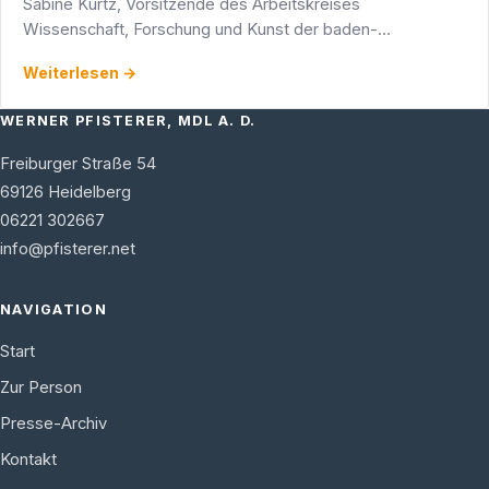
Sabine Kurtz, Vorsitzende des Arbeitskreises
Wissenschaft, Forschung und Kunst der baden-
württembergischen CDU- Landtagsfraktion, gemeinsam
Weiterlesen →
mit MdL a.D. Werner …
WERNER PFISTERER, MDL A. D.
Freiburger Straße 54
69126
Heidelberg
06221 302667
info@pfisterer.net
NAVIGATION
Start
Zur Person
Presse-Archiv
Kontakt