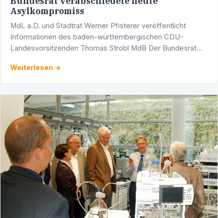
Bundesrat verabschiedete heute
Asylkompromiss
MdL a.D. und Stadtrat Werner Pfisterer veröffentlicht
Informationen des baden-württembergischen CDU-
Landesvorsitzenden Thomas Strobl MdB Der Bundesrat
hat heute endlich dem vom Deutschen Bundestag schon
Weiterlesen →
vor der …