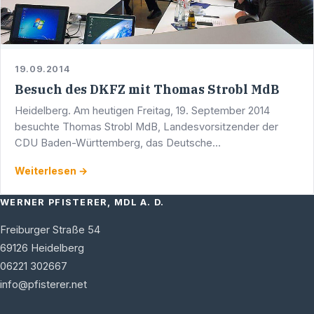
19.09.2014
Besuch des DKFZ mit Thomas Strobl MdB
Heidelberg. Am heutigen Freitag, 19. September 2014
besuchte Thomas Strobl MdB, Landesvorsitzender der
CDU Baden-Württemberg, das Deutsche
Krebsforschungszentrum (DKFZ) in Heidelberg. Mit dabei:
Weiterlesen →
MdB Dr. Karl A. Lamers, …
WERNER PFISTERER, MDL A. D.
Freiburger Straße 54
69126
Heidelberg
06221 302667
info@pfisterer.net