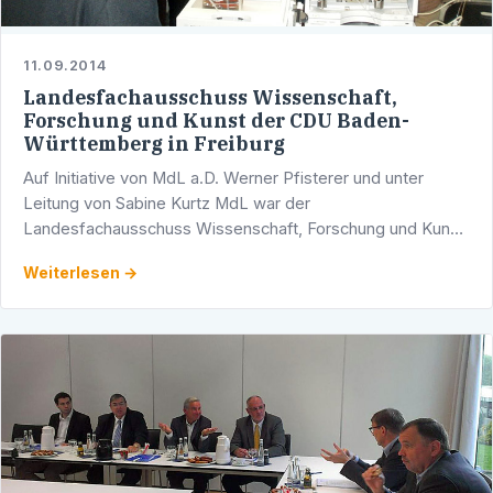
11.09.2014
Landesfachausschuss Wissenschaft,
Forschung und Kunst der CDU Baden-
Württemberg in Freiburg
Auf Initiative von MdL a.D. Werner Pfisterer und unter
Leitung von Sabine Kurtz MdL war der
Landesfachausschuss Wissenschaft, Forschung und Kunst
der CDU Baden-Württemberg aktuell in Freiburg vor Ort.
Weiterlesen →
Zunächst wurde mit …