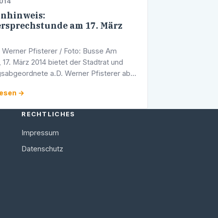
014
nhinweis:
rsprechstunde am 17. März
t Werner Pfisterer / Foto: Busse Am
 17. März 2014 bietet der Stadtrat und
sabgeordnete a.D. Werner Pfisterer ab
hr eine Bürgersprechstunde an. Sie findet
lesen →
Räumlichkeiten des …
RECHTLICHES
Impressum
Datenschutz