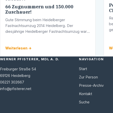
P
66 Zugnummern und 150.000
C
Zuschauer!
Re
Gute Stimmung beim Heidelberger
be
Fastnachtsumzug 2014 Heidelberg. Der
ge
diesjährige Heidelberger Fastnachtsumzug war
ei
wieder ein großer Erfolg: Rund 150.000
um
Zuschauerinnen und Zuschauer waren bei
Weiterlesen →
We
bestem Wetter auf den …
WERNER PFISTERER, MDL A. D.
NAVIGATION
Start
Freiburger Straße 54
69126
Heidelberg
Zur Person
06221 302667
Presse-Archiv
info@pfisterer.net
Kontakt
Suche