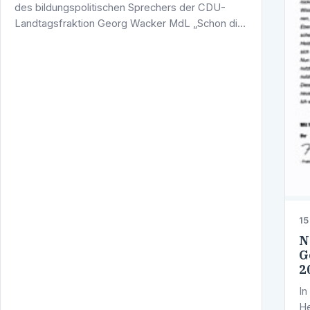
des bildungspolitischen Sprechers der CDU-
Landtagsfraktion Georg Wacker MdL „Schon die
Ankündigung der Bildungsplanreform durch das
Kultusministerium macht die unredliche …
15
N
G
2
In
He