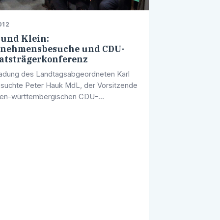
012
und Klein:
rnehmensbesuche und CDU-
tsträgerkonferenz
ladung des Landtagsabgeordneten Karl
esuchte Peter Hauk MdL, der Vorsitzende
den-württembergischen CDU-
sfraktion, aktuell den Wahlkreis
h. Zunächst informierten sich die beiden