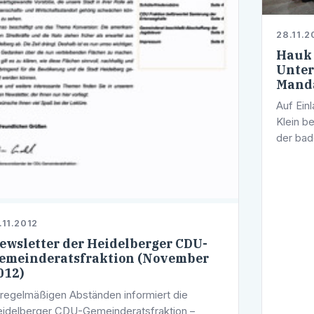
28.11.2
Hauk 
Unte
Manda
Auf Ein
Klein b
der ba
Landtag
Wiesloc
…
.11.2012
ewsletter der Heidelberger CDU-
emeinderatsfraktion (November
012)
 regelmäßigen Abständen informiert die
idelberger CDU-Gemeinderatsfraktion –