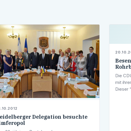
20.10.2
Besen
Rohrb
Die CDU
mit ihr
Dieser 
Mittwoc
Besenwi
.10.2012
eidelberger Delegation besuchte
imferopol