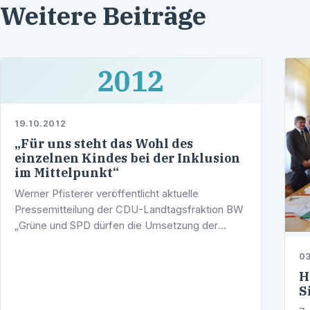
Weitere Beiträge
2012
19.10.2012
„Für uns steht das Wohl des
einzelnen Kindes bei der Inklusion
im Mittelpunkt“
Werner Pfisterer veröffentlicht aktuelle
Pressemitteilung der CDU-Landtagsfraktion BW
„Grüne und SPD dürfen die Umsetzung der
inklusiven Beschulung nicht länger auf die ‚lange
03
Bank‘ schieben. Das von der …
H
S