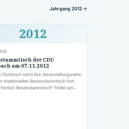
Jahrgang
2012
2012
012
stammtisch der CDU
ach am 07.11.2012
 Rohrbach setzt ihre Veranstaltungsreihe
em traditionellen Besenstammtisch fort.
“Herbst-Besenstammtisch” findet am
h, 07. November 2012 ab 17.00 Uhr in der
rtschaft Georg Klein, …