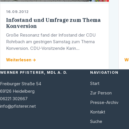
16.09.2012
Infostand und Umfrage zum Thema
Konversion
Große Resonanz fand der Infostand der CDU
Rohrbach am gestrigen Samstag zum Thema
Konversion. CDU-Vorsitzende Karin
Weidenheimer freute sich darüber, dass unter
Weiterlesen →
We
anderem Eyke Peveling, der Kreisvorsitzende
der CDU …
WERNER PFISTERER, MDL A. D.
NAVIGATION
Start
Freiburger Straße 54
69126
Heidelberg
Zur Person
06221 302667
Presse-Archiv
info@pfisterer.net
Kontakt
Suche