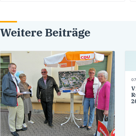
Weitere Beiträge
07
V
R
2