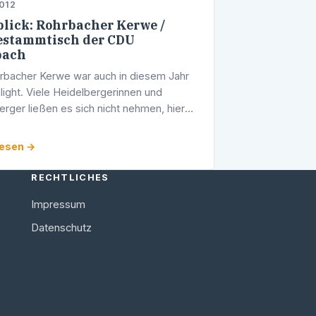
012
lick: Rohrbacher Kerwe /
stammtisch der CDU
bach
rbacher Kerwe war auch in diesem Jahr
hlight. Viele Heidelbergerinnen und
erger ließen es sich nicht nehmen, hier
i zu sein. Auch der traditionelle
tammtisch der CDU Rohrbach erfreute …
lesen →
RECHTLICHES
Impressum
Datenschutz