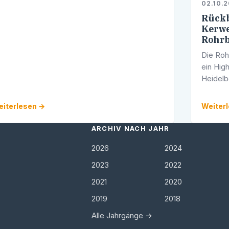
02.10.2
Rückb
Kerwe
Rohr
Die Roh
ein Hig
Heidelb
mit dabe
Kerwes
iterlesen →
Weiter
ARCHIV NACH JAHR
2026
2024
2023
2022
2021
2020
2019
2018
Alle Jahrgänge →