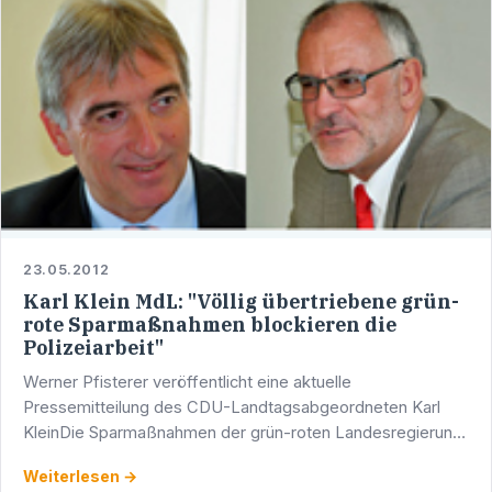
23.05.2012
Karl Klein MdL: "Völlig übertriebene grün-
rote Sparmaßnahmen blockieren die
Polizeiarbeit"
Werner Pfisterer veröffentlicht eine aktuelle
Pressemitteilung des CDU-Landtagsabgeordneten Karl
KleinDie Sparmaßnahmen der grün-roten Landesregierung
bei der Polizei beschäftigen auch den Landtag von Baden-
Weiterlesen →
Württemberg. …