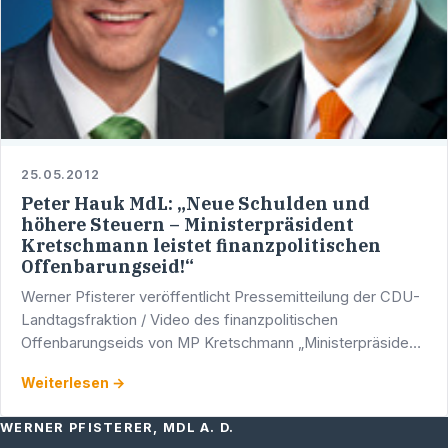
25.05.2012
Peter Hauk MdL: „Neue Schulden und
höhere Steuern – Ministerpräsident
Kretschmann leistet finanzpolitischen
Offenbarungseid!“
Werner Pfisterer veröffentlicht Pressemitteilung der CDU-
Landtagsfraktion / Video des finanzpolitischen
Offenbarungseids von MP Kretschmann „Ministerpräsident
Kretschmann hat in der heutigen Debatte über das von der
Weiterlesen →
…
WERNER PFISTERER, MDL A. D.