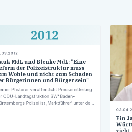
2012
.03.2012
auk MdL und Blenke MdL: "Eine
eform der Polizeistruktur muss
um Wohle und nicht zum Schaden
er Bürgerinnen und Bürger sein"
rner Pfisterer veröffentlicht Pressemitteilung
r CDU-Landtagsfraktion BW"Baden-
rttembergs Polizei ist ,Marktführer' unter den
cherheitsbehörden in Deutschland und muss
03.04.
es auch bleiben! Die bestehende …
Ein J
Württ
zieht