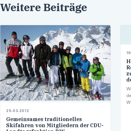
Weitere Beiträge
19
H
R
z
d
We
de
Wü
Si
25.03.2012
di
Gemeinsames traditionelles
Skifahren von Mitgliedern der CDU-