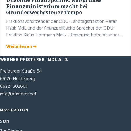
Unsolide Finanzpolitik: Rot-grünes
Finanzministerium macht bei
Grunderwerbssteuer Tempo
Fraktionsvorsitzender der CDU-Landtagsfraktion Peter
Hauk MdL und der finanzpolitische Sprecher der CDU-
Fraktion Klaus Herrmann MdL: „Regierung betreibt unsolide
Finanzpolitik“ „Baden-Württemberg ist das Land der …
Weiterlesen →
WERNER PFISTERER, MDL A. D.
Freiburger Straße 54
69126
Heidelberg
06221 302667
info@pfisterer.net
NAVIGATION
Start
Zur Person