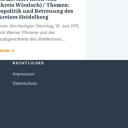
kreis Wiesloch) / Themen:
spolitik und Betreuung des
reises Heidelberg
sen. Am heutigen Dienstag, 14. Juni 2011,
sich Werner Pfisterer und der
gsabgeordnete des Wahlkreises
h, Karl Klein (CDU), zu einem
lesen →
tiven Gespräch in Mühlhausen. Im
unkt des …
RECHTLICHES
Impressum
Datenschutz