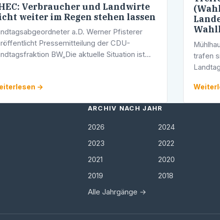
HEC: Verbraucher und Landwirte
(Wahl
icht weiter im Regen stehen lassen
Lande
Wahlk
ndtagsabgeordneter a.D. Werner Pfisterer
röffentlicht Pressemitteilung der CDU-
Mühlhau
ndtagsfraktion BW„Die aktuelle Situation ist
trafen 
sorgniserregend und deshalb muss die
Landta
ndesregierung jetzt endlich ihren Beitrag dazu
Wiesloc
iterlesen →
Weiter
informa
Mittelp
ARCHIV NACH JAHR
2026
2024
2023
2022
2021
2020
2019
2018
Alle Jahrgänge →