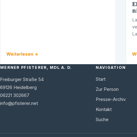
E
„Minister Hermann – verlassen Sie endlich die
n
Demonstrantenrolle“ „Die CDU-Fraktion …
La
ve
La
be
La
Weiterlesen →
We
…
WERNER PFISTERER, MDL A. D.
NAVIGATION
Start
Freiburger Straße 54
69126
Heidelberg
Zur Person
06221 302667
Presse-Archiv
info@pfisterer.net
Kontakt
Suche