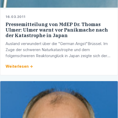
16.03.2011
Pressemitteilung von MdEP Dr. Thomas
Ulmer: Ulmer warnt vor Panikmache nach
der Katastrophe in Japan
Ausland verwundert über die "German Angst"Brüssel. Im
Zuge der schweren Naturkatastrophe und dem
folgenschweren Reaktorunglück in Japan zeigte sich der
Europaabgeordnete Dr. med. Thomas Ulmer (CDU),
Weiterlesen →
Mitglied des …