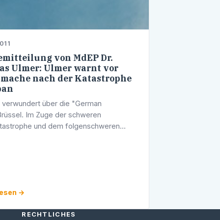
011
emitteilung von MdEP Dr.
s Ulmer: Ulmer warnt vor
mache nach der Katastrophe
pan
 verwundert über die "German
rüssel. Im Zuge der schweren
tastrophe und dem folgenschweren
unglück in Japan zeigte sich der
abgeordnete Dr. med. Thomas Ulmer
Mitglied des …
lesen →
RECHTLICHES