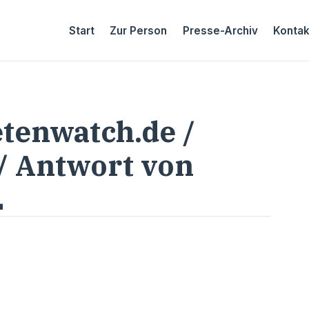
Start
Zur Person
Presse-Archiv
Kontak
tenwatch.de /
/ Antwort von
L