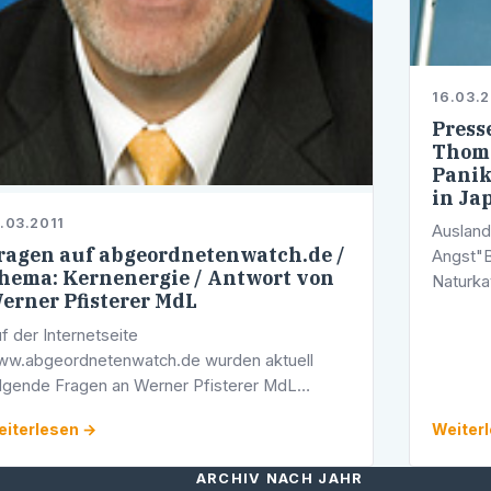
16.03.2
Press
Thoma
Panik
in Ja
.03.2011
Ausland
ragen auf abgeordnetenwatch.de /
Angst"B
hema: Kernenergie / Antwort von
Naturka
erner Pfisterer MdL
Reaktor
Europa
f der Internetseite
(CDU), 
w.abgeordnetenwatch.de wurden aktuell
lgende Fragen an Werner Pfisterer MdL
stellt: "Sehr geehrter Herr Pfisterer,
iterlesen →
Weiter
gesichts der sich momentan überschlagenden
eignisse in Japan und in …
ARCHIV NACH JAHR