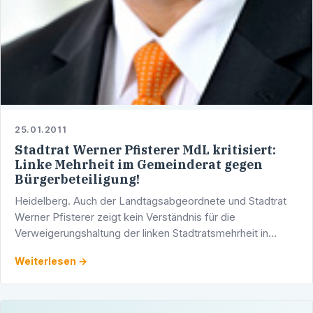
25.01.2011
Stadtrat Werner Pfisterer MdL kritisiert:
Linke Mehrheit im Gemeinderat gegen
Bürgerbeteiligung!
Heidelberg. Auch der Landtagsabgeordnete und Stadtrat
Werner Pfisterer zeigt kein Verständnis für die
Verweigerungshaltung der linken Stadtratsmehrheit in
Heidelberg. „Das Projekt `Stadt an den Fluss´ ist für
Weiterlesen →
Heidelberg …