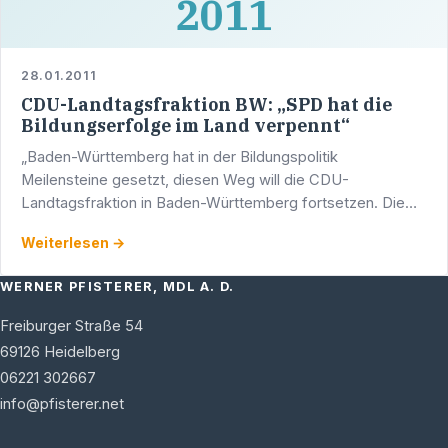
2011
28.01.2011
CDU-Landtagsfraktion BW: „SPD hat die
Bildungserfolge im Land verpennt“
„Baden-Württemberg hat in der Bildungspolitik
Meilensteine gesetzt, diesen Weg will die CDU-
Landtagsfraktion in Baden-Württemberg fortsetzen. Die
SPD scheint diese Erfolge in den vergangenen Jahren
Weiterlesen →
konsequent missachtet …
WERNER PFISTERER, MDL A. D.
Freiburger Straße 54
69126
Heidelberg
06221 302667
info@pfisterer.net