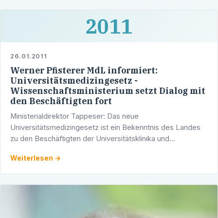
2011
26.01.2011
Werner Pfisterer MdL informiert:
Universitätsmedizingesetz -
Wissenschaftsministerium setzt Dialog mit
den Beschäftigten fort
Ministerialdirektor Tappeser: Das neue
Universitätsmedizingesetz ist ein Bekenntnis des Landes
zu den Beschäftigten der Universitätsklinika und
Universitäten Ministerialdirektor Klaus Tappeser hat sich
Weiterlesen →
heute in …