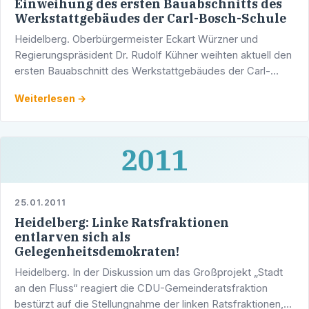
Einweihung des ersten Bauabschnitts des
Werkstattgebäudes der Carl-Bosch-Schule
Heidelberg. Oberbürgermeister Eckart Würzner und
Regierungspräsident Dr. Rudolf Kühner weihten aktuell den
ersten Bauabschnitt des Werkstattgebäudes der Carl-
Bosch-Schule ein, das bis zum Oktober 2011 für 5,4
Weiterlesen →
Millionen …
2011
25.01.2011
Heidelberg: Linke Ratsfraktionen
entlarven sich als
Gelegenheitsdemokraten!
Heidelberg. In der Diskussion um das Großprojekt „Stadt
an den Fluss“ reagiert die CDU-Gemeinderatsfraktion
bestürzt auf die Stellungnahme der linken Ratsfraktionen,