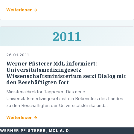
keine Bürgerbefragung über mögliche Projekte und …
Weiterlesen →
2011
26.01.2011
Werner Pfisterer MdL informiert:
Universitätsmedizingesetz -
Wissenschaftsministerium setzt Dialog mit
den Beschäftigten fort
Ministerialdirektor Tappeser: Das neue
Universitätsmedizingesetz ist ein Bekenntnis des Landes
zu den Beschäftigten der Universitätsklinika und
Universitäten Ministerialdirektor Klaus Tappeser hat sich
Weiterlesen →
heute in …
WERNER PFISTERER, MDL A. D.