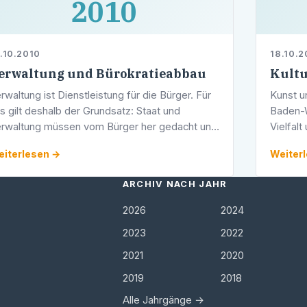
2010
.10.2010
18.10.2
erwaltung und Bürokratieabbau
Kult
rwaltung ist Dienstleistung für die Bürger. Für
Kunst u
s gilt deshalb der Grundsatz: Staat und
Baden-W
rwaltung müssen vom Bürger her gedacht und
Vielfalt
m Bürger her gemacht werden. Daran
Musiksc
iterlesen →
Weiter
messen haben die kommunalen Verwaltungen
Museen,
ARCHIV NACH JAHR
2026
2024
2023
2022
2021
2020
2019
2018
Alle Jahrgänge →