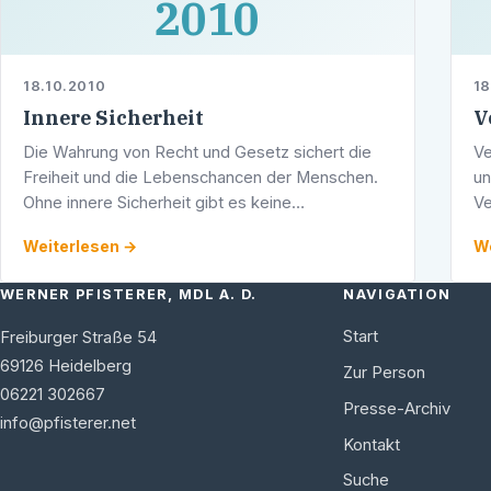
2010
18.10.2010
18
Innere Sicherheit
V
Die Wahrung von Recht und Gesetz sichert die
Ve
Freiheit und die Lebenschancen der Menschen.
un
Ohne innere Sicherheit gibt es keine
Ve
Lebensqualität, können Menschen sich nicht
vo
Weiterlesen →
We
entfalten, bleibt die persönliche Freiheit ein …
ge
…
WERNER PFISTERER, MDL A. D.
NAVIGATION
Start
Freiburger Straße 54
69126
Heidelberg
Zur Person
06221 302667
Presse-Archiv
info@pfisterer.net
Kontakt
Suche