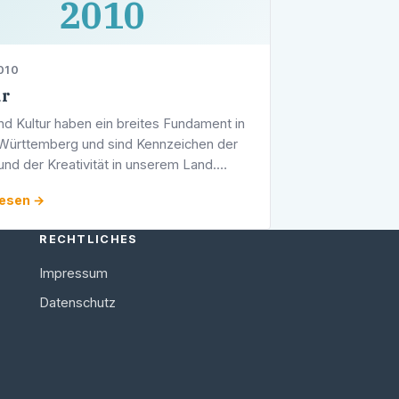
2010
010
ur
nd Kultur haben ein breites Fundament in
ürttemberg und sind Kennzeichen der
 und der Kreativität in unserem Land.
hulen, Jugendkunstschulen, Theater und
lesen →
 Orchester und Chöre, …
RECHTLICHES
Impressum
Datenschutz