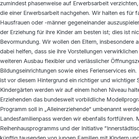
zumindest phasenweise auf Erwerbsarbeit verzichten,
die einer Erwerbsarbeit nachgehen. Wir halten es für 
Hausfrauen oder -männer gegeneinander auszuspielen.
der Erziehung für ihre Kinder am besten ist; dies ist ni
Bevormundung. Wir wollen den Eltern, insbesondere a
dabei helfen, dass sie ihre Vorstellungen verwirkliche
weiteren Ausbau flexibler und verlässlicher Öffnungs
Bildungseinrichtungen sowie eines Ferienservices ein.
ist vor diesem Hintergrund ein richtiger und wichtiger
Kindergärten werden wir auf einem hohen Niveau halte
Erziehenden das bundesweit vorbildliche Modellprog
Programm soll in „Alleinerziehende“ umbenannt werden
Landesfamilienpass werden wir ebenfalls fortführen. 
Reihenhausprogramms und der Initiative ”Innerstädti
künftig tausenden von jungen Familien mit Kindern un