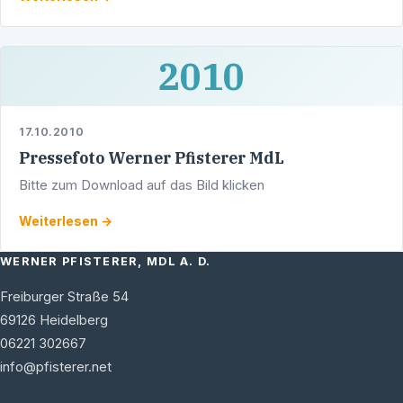
2010
17.10.2010
Pressefoto Werner Pfisterer MdL
Bitte zum Download auf das Bild klicken
Weiterlesen →
WERNER PFISTERER, MDL A. D.
Freiburger Straße 54
69126
Heidelberg
06221 302667
info@pfisterer.net