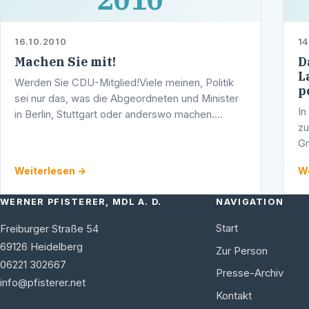
16.10.2010
14
Machen Sie mit!
D
L
Werden Sie CDU-Mitglied!Viele meinen, Politik
p
sei nur das, was die Abgeordneten und Minister
In
in Berlin, Stuttgart oder anderswo machen.
zu
Andere fragen gar: Was geht mich Politik an, ich
Gr
habe meine Pflicht getan und habe …
un
Weiterlesen →
We
au
WERNER PFISTERER, MDL A. D.
NAVIGATION
Start
Freiburger Straße 54
69126
Heidelberg
Zur Person
06221 302667
Presse-Archiv
info@pfisterer.net
Kontakt