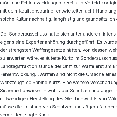
mögliche Fehlentwicklungen bereits im Vorfeld korrigi
mit dem Koalitionspartner entwickelten acht Handlungs
solche Kultur nachhaltig, langfristig und grundsätzlic
Der Sonderausschuss hatte sich unter anderem intens
eigens eine Expertenanhörung durchgeführt. Es wurde 
der strengsten Waffengesetze hätten, von dessen wei
zu erwarten wäre, erläuterte Kurtz im Sonderaussch
Landtagsfraktion stünde der Griff zur Waffe erst am 
Fehlentwicklung. „Waffen sind nicht die Ursache eines
Werkzeug“, so Sabine Kurtz. Eine weitere Verschärfun
Sicherheit bewirken – wohl aber Schützen und Jäger m
notwendigen Herstellung des Gleichgewichts von Wild 
müsse die Leistung von Schützen und Jägern fair beurte
vermeiden, sagte Kurtz.