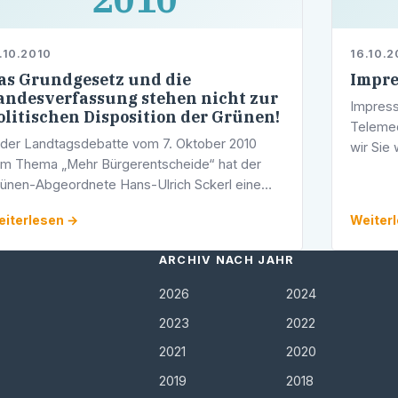
.10.2010
16.10.2
as Grundgesetz und die
Impr
andesverfassung stehen nicht zur
Impress
olitischen Disposition der Grünen!
Teleme
 der Landtagsdebatte vom 7. Oktober 2010
wir Sie 
m Thema „Mehr Bürgerentscheide“ hat der
für den 
ünen-Abgeordnete Hans-Ulrich Sckerl eine
MdL a.D
glaubliche These aufgestellt, die man als
iterlesen →
Weiter
frichtiger Demokrat nicht kommentarlos …
ARCHIV NACH JAHR
2026
2024
2023
2022
2021
2020
2019
2018