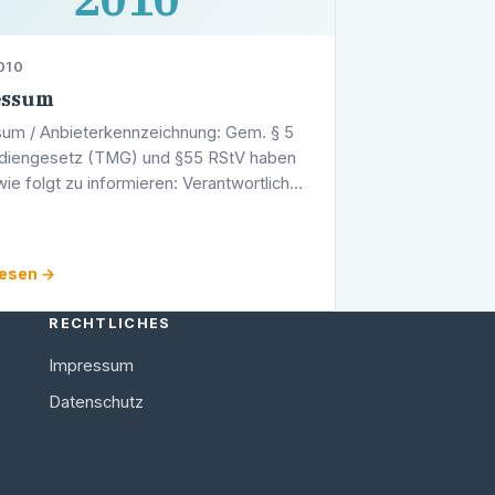
010
essum
um / Anbieterkennzeichnung: Gem. § 5
diengesetz (TMG) und §55 RStV haben
wie folgt zu informieren: Verantwortlich
Inhalt dieser Seiten ist. Werner Pfisterer,
. Freiburger Straße 54 …
lesen →
RECHTLICHES
Impressum
Datenschutz