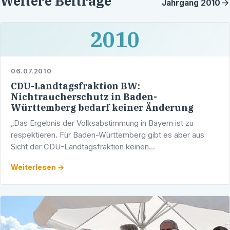
Weitere Beiträge
Jahrgang
2010
2010
06.07.2010
CDU-Landtagsfraktion BW:
Nichtraucherschutz in Baden-
Württemberg bedarf keiner Änderung
„Das Ergebnis der Volksabstimmung in Bayern ist zu
respektieren. Für Baden-Württemberg gibt es aber aus
Sicht der CDU-Landtagsfraktion keinen
Nachbesserungsbedarf“, sagte der Vorsitzende der CDU-
Weiterlesen →
Landtagsfraktion, Peter …