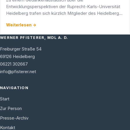
Entwicklungsperspektiven der Ruprecht-Karls-Universität
Heidelberg trafen sich kürzlich Mitglieder des Heidelberger
Gemeinderats - unter ihnen Stadtrat und
Weiterlesen →
Landtagsabgeordneter Werner …
WERNER PFISTERER, MDL A. D.
Freiburger Straße 54
69126
Heidelberg
06221 302667
info@pfisterer.net
NAVIGATION
Start
Zur Person
Presse-Archiv
Kontakt