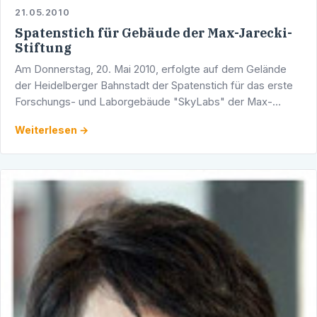
21.05.2010
Spatenstich für Gebäude der Max-Jarecki-
Stiftung
Am Donnerstag, 20. Mai 2010, erfolgte auf dem Gelände
der Heidelberger Bahnstadt der Spatenstich für das erste
Forschungs- und Laborgebäude "SkyLabs" der Max-
Jarecki-Stiftung durch Stiftungsgründer Dr. Henry Jarecki,
Weiterlesen →
…