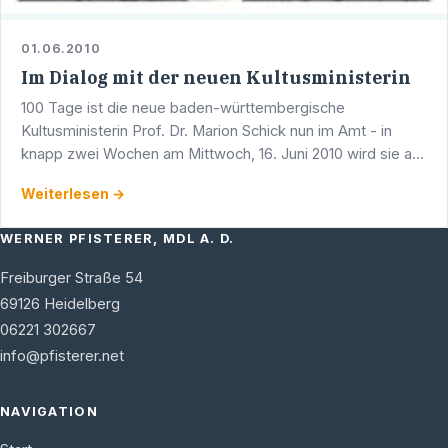
01.06.2010
Im Dialog mit der neuen Kultusministerin
100 Tage ist die neue baden-württembergische
Kultusministerin Prof. Dr. Marion Schick nun im Amt - in
knapp zwei Wochen am Mittwoch, 16. Juni 2010 wird sie auf
Einladung des Heidelberger Landtagsabgeordneten
Weiterlesen →
Werner …
WERNER PFISTERER, MDL A. D.
Freiburger Straße 54
69126
Heidelberg
06221 302667
info@pfisterer.net
NAVIGATION