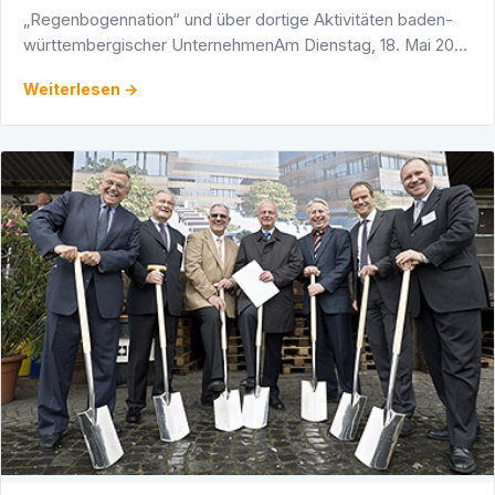
„Regenbogennation“ und über dortige Aktivitäten baden-
württembergischer UnternehmenAm Dienstag, 18. Mai 2010
nahmen viele interessierte Heidelbergerinnen und
Weiterlesen →
Heidelberger an der …