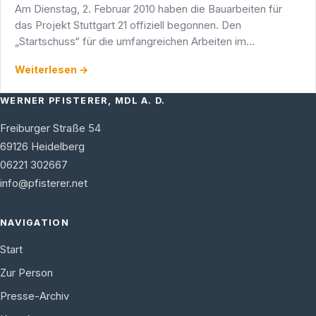
Am Dienstag, 2. Februar 2010 haben die Bauarbeiten für
das Projekt Stuttgart 21 offiziell begonnen. Den
„Startschuss“ für die umfangreichen Arbeiten im
Gleisvorfeld des Stuttgarter Hauptbahnhofs gaben Dr.
Weiterlesen →
Rüdiger Grube, …
WERNER PFISTERER, MDL A. D.
Freiburger Straße 54
69126
Heidelberg
06221 302667
info@pfisterer.net
NAVIGATION
Start
Zur Person
Presse-Archiv