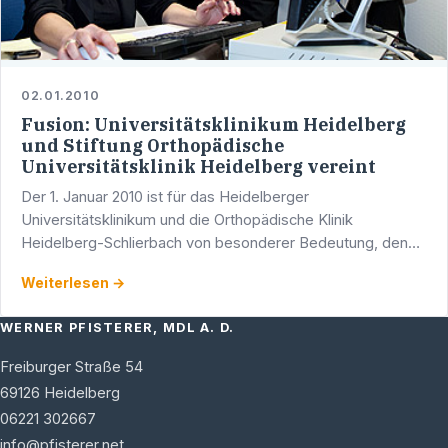
02.01.2010
Fusion: Universitätsklinikum Heidelberg
und Stiftung Orthopädische
Universitätsklinik Heidelberg vereint
Der 1. Januar 2010 ist für das Heidelberger
Universitätsklinikum und die Orthopädische Klinik
Heidelberg-Schlierbach von besonderer Bedeutung, denn
seit diesem Tag sind die beiden Einrichtungen miteinander
Weiterlesen →
vereint.
WERNER PFISTERER, MDL A. D.
Freiburger Straße 54
69126
Heidelberg
06221 302667
info@pfisterer.net