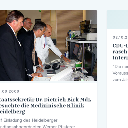
02.10.
CDU-L
rasch
Inter
"Die ne
Vorauss
zum Jah
fläche
9.09.2009
Glasfase
taatssekretär Dr. Dietrich Birk MdL
schnelle
esuchte die Medizinische Klinik
eidelberg
f Einladung des Heidelberger
ndtagsabgeordneten Werner Pfisterer