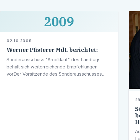
2009
02.10.2009
Werner Pfisterer MdL berichtet:
Sonderausschuss "Amoklauf" des Landtags
behält sich weiterreichende Empfehlungen
vorDer Vorsitzende des Sonderausschusses
"Konsequenzen aus dem Amoklauf in
Winnenden und Wendlingen: Jugendgefährdung
und Jugendgewalt" …
2
S
b
H
Au
La