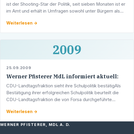
ist der Shooting-Star der Politik, seit sieben Monaten ist er
im Amt und erhält in Umfragen sowohl unter Bürgern als
auch unter Wirtschaftsexperten stets Bestnoten.
Weiterlesen →
2009
25.09.2009
Werner Pfisterer MdL informiert aktuell:
CDU-Landtagsfraktion sieht ihre Schulpolitik bestätigAls
Bestätigung ihrer erfolgreichen Schulpolitik beurteilt die
CDU-Landtagsfraktion die von Forsa durchgeführte
Umfrage zum Schulsystem. Hierin sprachen sich mehr als
Weiterlesen →
…
WERNER PFISTERER, MDL A. D.