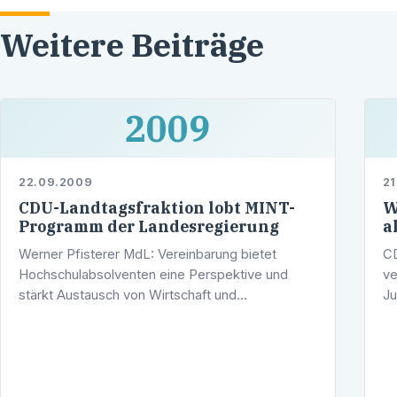
Weitere Beiträge
2009
22.09.2009
21
CDU-Landtagsfraktion lobt MINT-
W
Programm der Landesregierung
a
Werner Pfisterer MdL: Vereinbarung bietet
CD
Hochschulabsolventen eine Perspektive und
ve
stärkt Austausch von Wirtschaft und
Ju
WissenschaftDer hochschulpolitische Sprecher
be
der CDU-Landtagsfraktion, Werner Pfisterer,
La
begrüßt …
Ge