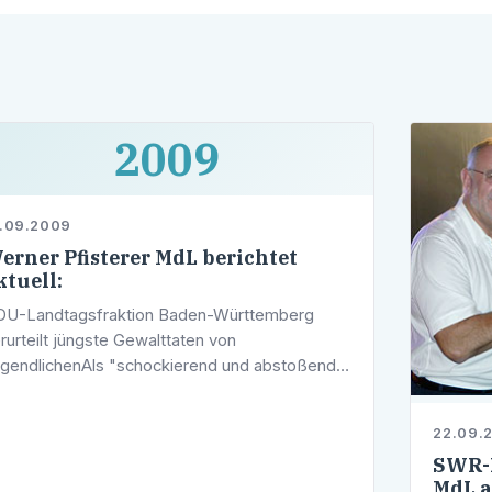
2009
.09.2009
erner Pfisterer MdL berichtet
ktuell:
U-Landtagsfraktion Baden-Württemberg
rurteilt jüngste Gewalttaten von
gendlichenAls "schockierend und abstoßend"
zeichnete der Vorsitzende der CDU-
ndtagsfraktion, Stefan Mappus, die jüngsten
22.09.
walttaten von …
SWR-R
MdL a