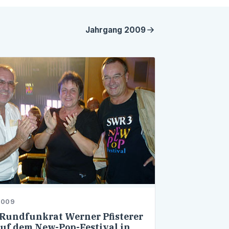
Jahrgang
2009
2009
undfunkrat Werner Pfisterer
uf dem New-Pop-Festival in