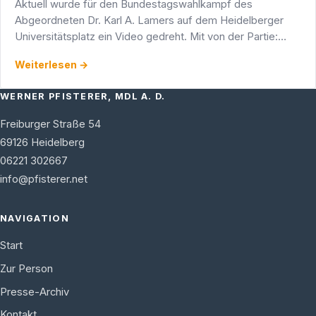
Aktuell wurde für den Bundestagswahlkampf des
Abgeordneten Dr. Karl A. Lamers auf dem Heidelberger
Universitätsplatz ein Video gedreht. Mit von der Partie:
Werner Pfisterer MdL, Mitglieder der Jungen Union
Weiterlesen →
Heidelberg …
WERNER PFISTERER, MDL A. D.
Freiburger Straße 54
69126
Heidelberg
06221 302667
info@pfisterer.net
NAVIGATION
Start
Zur Person
Presse-Archiv
Kontakt