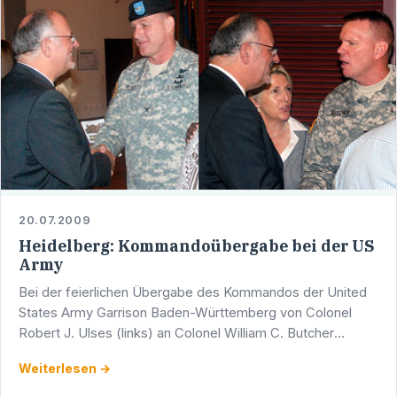
20.07.2009
Heidelberg: Kommandoübergabe bei der US
Army
Bei der feierlichen Übergabe des Kommandos der United
States Army Garrison Baden-Württemberg von Colonel
Robert J. Ulses (links) an Colonel William C. Butcher
(rechts) war auch der Heidelberger Landtagsabgeordnete
Weiterlesen →
und …