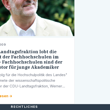
2009
andtagsfraktion lobt die
t der Fachhochschulen im
- Fachhochschulen sind der
tor für junge Akademiker
folg für die Hochschulpolitik des Landes"
nete der wissenschaftspolitische
r der CDU-Landtagsfraktion, Werner
er MdL, die Arbeit der baden-
lesen →
bergischen Fachhochschulen, die in
RECHTLICHES