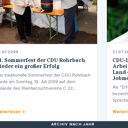
.07.2009
21.07.
1. Sommerfest der CDU Rohrbach
CDU-L
ieder ein großer Erfolg
Arbei
Land 
s traditionelle Sommerfest der CDU Rohrbach
Jobmo
rde am Sonntag, 19. Juli 2009 auf dem
Als "Er
lände des Kleintierzuchtvereins C 33
bezeich
hrbach an der Leimerstraße kurz nach 11:30
Spreche
r vom Landtagsabgeordneten und Stadtrat
Pfister
erner …
iterlesen →
Weiter
württem
einer …
ARCHIV NACH JAHR