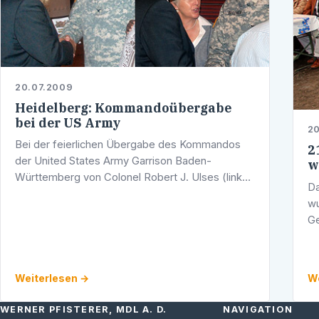
20.07.2009
Heidelberg: Kommandoübergabe
bei der US Army
20
Bei der feierlichen Übergabe des Kommandos
2
der United States Army Garrison Baden-
w
Württemberg von Colonel Robert J. Ulses (links)
Da
an Colonel William C. Butcher (rechts) war auch
wu
der Heidelberger Landtagsabgeordnete und …
Ge
Ro
Uh
W
Weiterlesen →
We
WERNER PFISTERER, MDL A. D.
NAVIGATION