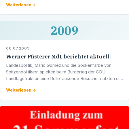
in der Adlerstraße 1/5, 69123 Heidelberg-Wieblingen statt.
Weiterlesen →
2009
06.07.2009
Werner Pfisterer MdL berichtet aktuell:
Landespolitik, Mario Gomez und die Sockenfarbe von
Spitzenpolitikern spielten beim Bürgertag der CDU-
Landtagsfraktion eine RolleTausende Besucher nutzten die
Gelegenheit, hinter die Kulissen des Landtags zu blicken. …
Weiterlesen →