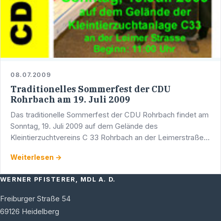
08.07.2009
Traditionelles Sommerfest der CDU
Rohrbach am 19. Juli 2009
Das traditionelle Sommerfest der CDU Rohrbach findet am
Sonntag, 19. Juli 2009 auf dem Gelände des
Kleintierzuchtvereins C 33 Rohrbach an der Leimerstraße
statt. Das Fest wird um 11:30 Uhr vom
Weiterlesen →
Landtagsabgeordneten und …
WERNER PFISTERER, MDL A. D.
Freiburger Straße 54
69126
Heidelberg