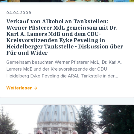
04.04.2009
Verkauf von Alkohol an Tankstellen:
Werner Pfisterer MdL gemeinsam mit Dr.
Karl A. Lamers MdB und dem CDU-
Kreisvorsitzenden Eyke Peveling in
Heidelberger Tankstelle - Diskussion über
Für und Wider
Gemeinsam besuchten Werner Pfisterer MdL, Dr. Karl A.
Lamers MdB und der Kreisvorsitezende der CDU
Heidelberg Eyke Peveling die ARAL-Tankstelle in der
Bergheimer Straße und führten mit dem dortigen Pächter
Weiterlesen →
Frank …