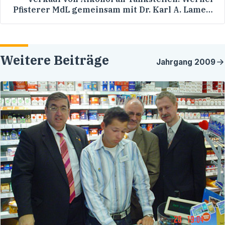
Pfisterer MdL gemeinsam mit Dr. Karl A. Lamers
MdB und dem CDU-Kreisvorsitzenden Eyke
Peveling in Heidelberger Tankstelle -
Diskussion über Für und Wider
Weitere Beiträge
Jahrgang
2009